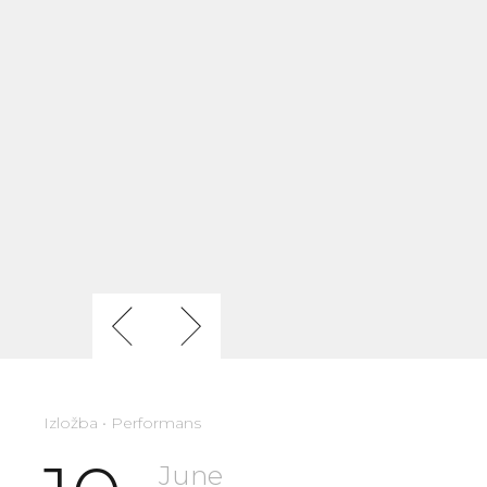
Previous
Next
Izložba • Performans
June