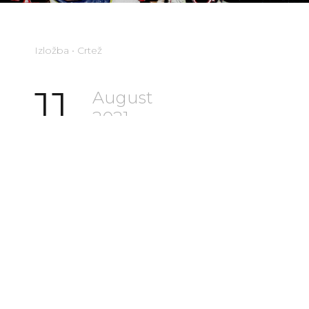
Izložba • Crtež
11.
August
2021.
Danilo Kreso
“Istinite priče“
+