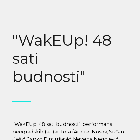
"WakEUp! 48
sati
budnosti"
“WakEUp! 48 sati budnosti”, performans
beogradskih (ko)autora (Andrej Nosov, Srđan
Ćešić, Janko Dimitrijević, Nevena Negojević,