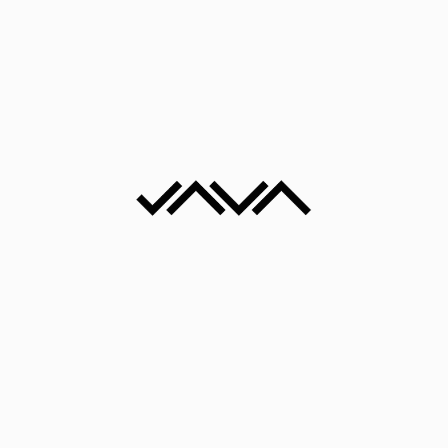
Terakota
Gimnastičarka II
16x16x13 cm