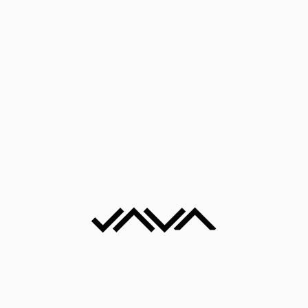
Ulje na ljepenci
Harmonikaš
30x26 cm