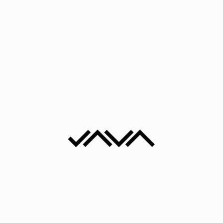
72x99 cm
Digitalni print na
foreksu Edicija 1/1
Hug
55x70 cm
Digitalni print na